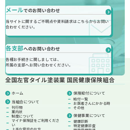
メール
での
お問い合わせ
当サイトに関するご不明点や資料請求は
こちらから
お問い
合わせください。
各支部
への
お問い合わせ
各種お手続きに関しましては、
所属の支部へお問い合わせください。
全国左官タイル塗装業 国民健康保険組合
ホーム
保険給付
について
給付一覧
当組合について
お医者さんにかかる時
刊行物
その他
案内状
保健事業
について
制度について
マイナ保険証をご利用くださ
健康診断
い
特定健康診査
上手な受診の仕方
特定保健指導