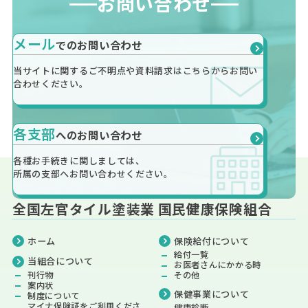
お問い合わせ
メール
での
お問い合わせ
当サイトに関するご不明点や資料請求は
こちらから
お問い
合わせください。
各支部
への
お問い合わせ
各種お手続きに関しましては、
所属の支部へお問い合わせください。
全国左官タイル塗装業 国民健康保険組合
ホーム
保険給付
について
給付一覧
当組合について
お医者さんにかかる時
刊行物
その他
案内状
保健事業
について
制度について
マイナ保険証をご利用くださ
健康診断