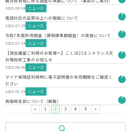
組合員資格に係る調査の実施について（事前のご案内）
2025.08.04
ニュース
電話対応の品質向上への取組について
2025.07.29
ニュース
令和7年度所得調査（課税標準額調査）の実施について
2025.07.24
ニュース
【貸会議室ご利用のお客様へ】こくほ21エントランス天
井等改修工事のお知らせ
2025.06.06
ニュース
マイナ保険証利用時に電子証明書の有効期限をご確認く
ださい
2025.05.19
ニュース
鳥取県支部について（解散）
«
1
2
3
4
5
»