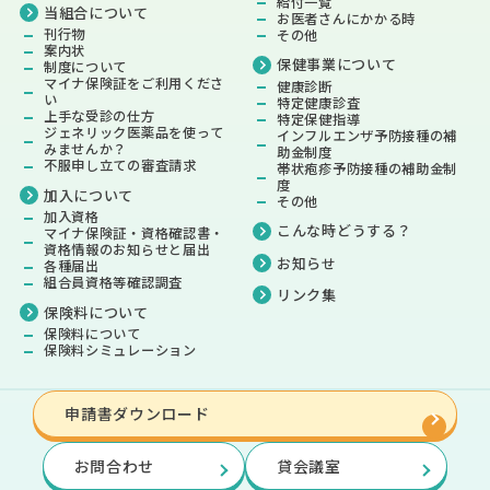
給付一覧
当組合について
お医者さんにかかる時
刊行物
その他
案内状
保健事業
について
制度について
マイナ保険証をご利用くださ
健康診断
い
特定健康診査
上手な受診の仕方
特定保健指導
ジェネリック医薬品を使って
インフルエンザ予防接種の補
みませんか？
助金制度
不服申し立ての審査請求
帯状疱疹予防接種の補助金制
度
加入について
その他
加入資格
こんな時どうする？
マイナ保険証・資格確認書・
資格情報のお知らせと届出
お知らせ
各種届出
組合員資格等確認調査
リンク集
保険料
について
保険料について
保険料シミュレーション
申請書ダウンロード
お問合わせ
貸会議室